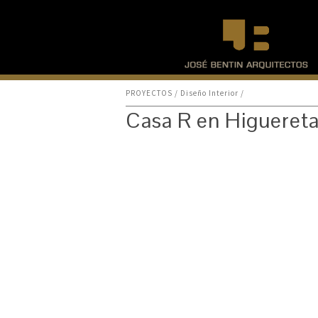
PROYECTOS /
Diseño Interior
/
Casa R en Higueret